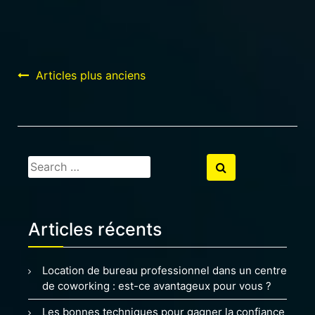
Navigation
Articles plus anciens
des
articles
Search
Search
for:
Articles récents
Location de bureau professionnel dans un centre
de coworking : est-ce avantageux pour vous ?
Les bonnes techniques pour gagner la confiance